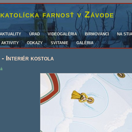
katolícka farnosť v Závode
AKTUALITY
ÚRAD
VIDEOGALÉRIA
BIRMOVANCI
NA STI
AKTIVITY
ODKAZY
SVITANIE
GALÉRIA
- Interiér kostola
lá