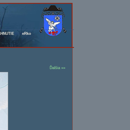
AHNUTIE
eRko
Ďalšia