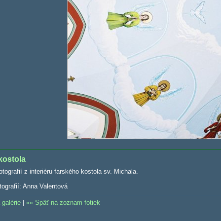
 kostola
otografií z interiéru farského kostola sv. Michala.
tografií: Anna Valentová
 galérie
|
Späť na zoznam fotiek