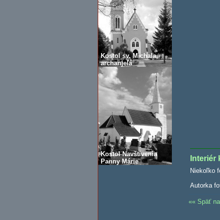
Kostol sv. Michala,
archanjela
Kostol Navštívenia
Interiér
Panny Márie
Niekoľko f
Autorka fo
Späť na