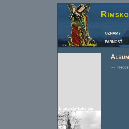
Rímsko
OZNAMY
FARNOSŤ
sv. Michal, archanjel
Album 
Predoš
Liturgický kalendár