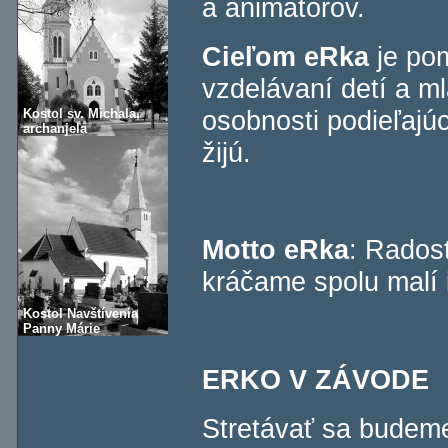
a animátorov.
Cieľom eRka
je po
vzdelávaní detí a m
osobnosti podieľajúc
Kostol sv. Michala,
archanjela
žijú.
Motto eRka
: Rados
kráčame spolu malí i
Kostol Navštívenia
Panny Márie
ERKO V ZÁVODE
Stretávať sa budeme