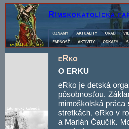
Rímskokatolícka fa
OZNAMY
AKTUALITY
ÚRAD
VI
FARNOSŤ
AKTIVITY
ODKAZY
S
sv. Michal, archanjel
eRko
O ERKU
eRko je detská orga
pôsobnosťou. Základ
mimoškolská práca 
Liturgický kalendár
stretkách. eRko v ro
a Marián Čaučík. M