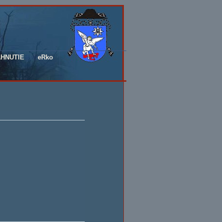
AHNUTIE
eRko