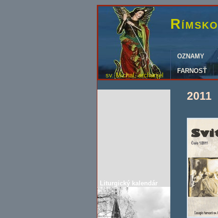
Rímsko
OZNAMY
FARNOSŤ
sv. Michal, archanjel
2011
Liturgický kalendár