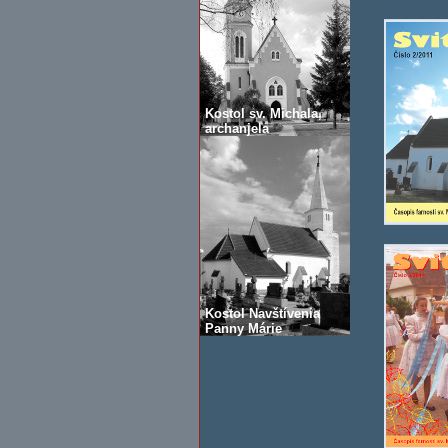
Kostol sv. Michala,
archanjela
Kostol Navštívenia
Panny Márie