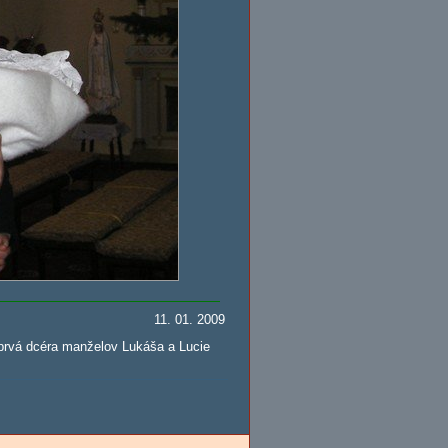
11. 01. 2009
 prvá dcéra manželov Lukáša a Lucie