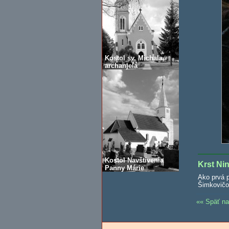
Kostol sv. Michala,
archanjela
Kostol Navštívenia
Krst Ni
Panny Márie
Ako prvá p
Šimkovičov
Späť na