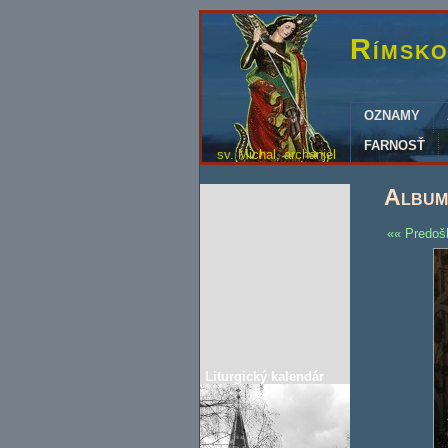
Rímsko
OZNAMY
FARNOSŤ
sv. Michal, archanjel
Album 
Predoš
Liturgický kalendár