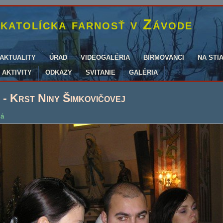
katolícka farnosť v Závode
AKTUALITY
ÚRAD
VIDEOGALÉRIA
BIRMOVANCI
NA STI
AKTIVITY
ODKAZY
SVITANIE
GALÉRIA
- Krst Niny Šimkovičovej
lá