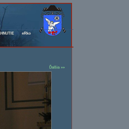
AHNUTIE
eRko
Ďalšia