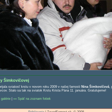
ny Šimkovičovej
rijala sviatosť krstu v novom roku 2009 v našej farnosti
Nina Šimkovičová
,
cov. Stalo sa tak na sviatok Krstu Krista Pána 11. januára. Gratulujeme!
 galérie
|
Späť na zoznam fotiek
Prihlásenie
| ZavodFarnost.sk, © 2008