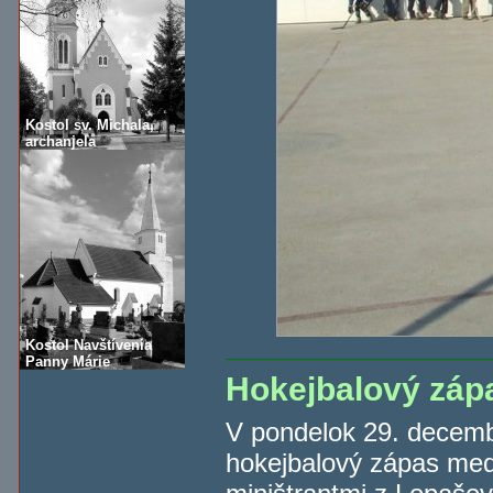
Kostol sv. Michala,
archanjela
Kostol Navštívenia
Panny Márie
Hokejbalový záp
V pondelok 29. decemb
hokejbalový zápas medz