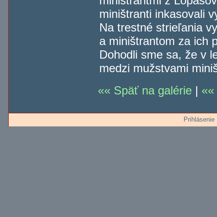
miništrantmi z Lopašov
miništranti inkasovali
Na trestné strieľania 
a miništrantom za ich p
Dohodli sme sa, že v l
medzi mužstvami miniš
Späť na galérie
|
Prihlásenie