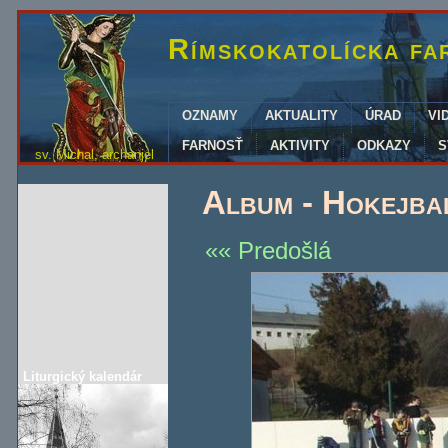
Rímskokatolícka fa
OZNAMY
AKTUALITY
ÚRAD
VI
FARNOSŤ
AKTIVITY
ODKAZY
S
sv. Michal, archanjel
Album - Hokejbal
Predošlá
Liturgický kalendár